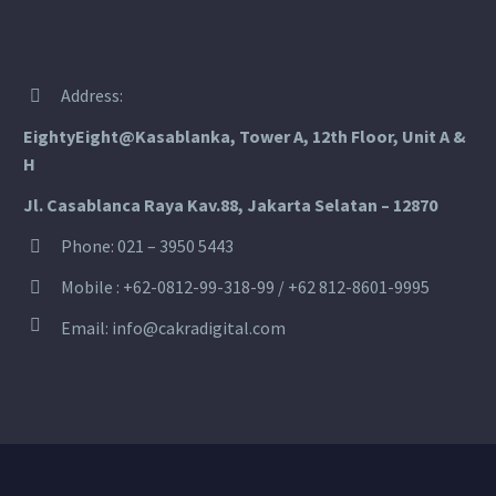
Address:


EightyEight@Kasablanka
, Tower A, 12th Floor, Unit A &
H
Jl. Casablanca Raya Kav.88, Jakarta Selatan – 12870
Phone: 021 – 3950 5443


Mobile :
+62-0812-99-318-99 / +62 812-8601-9995




Email:
info@cakradigital.com