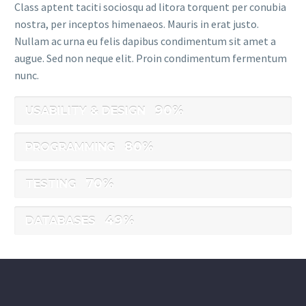
Class aptent taciti sociosqu ad litora torquent per conubia
nostra, per inceptos himenaeos. Mauris in erat justo.
Nullam ac urna eu felis dapibus condimentum sit amet a
augue. Sed non neque elit. Proin condimentum fermentum
nunc.
90%
USABILITY & DESIGN
80%
PROGRAMMING
70%
TESTING
49%
DATABASES