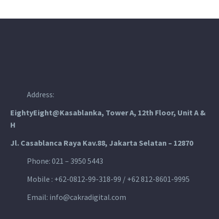
&amp; minification.

Address:
EightyEight@Kasablanka
, Tower A, 12th Floor, Unit A &
H
Jl. Casablanca Raya Kav.88, Jakarta Selatan – 12870
Phone: 021 – 3950 5443
Mobile :
+62-0812-99-318-99 / +62 812-8601-9995
Email:
info@cakradigital.com