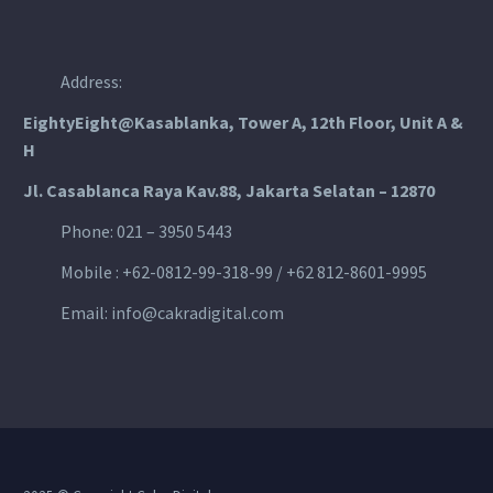
Address:
EightyEight@Kasablanka
, Tower A, 12th Floor, Unit A &
H
Jl. Casablanca Raya Kav.88, Jakarta Selatan – 12870
Phone: 021 – 3950 5443
Mobile :
+62-0812-99-318-99 / +62 812-8601-9995
Email:
info@cakradigital.com