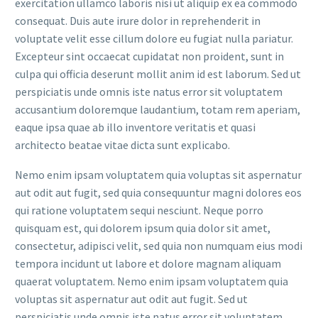
exercitation ullamco laboris nisi ut aliquip ex ea commodo
consequat. Duis aute irure dolor in reprehenderit in
voluptate velit esse cillum dolore eu fugiat nulla pariatur.
Excepteur sint occaecat cupidatat non proident, sunt in
culpa qui officia deserunt mollit anim id est laborum. Sed ut
perspiciatis unde omnis iste natus error sit voluptatem
accusantium doloremque laudantium, totam rem aperiam,
eaque ipsa quae ab illo inventore veritatis et quasi
architecto beatae vitae dicta sunt explicabo.
Nemo enim ipsam voluptatem quia voluptas sit aspernatur
aut odit aut fugit, sed quia consequuntur magni dolores eos
qui ratione voluptatem sequi nesciunt. Neque porro
quisquam est, qui dolorem ipsum quia dolor sit amet,
consectetur, adipisci velit, sed quia non numquam eius modi
tempora incidunt ut labore et dolore magnam aliquam
quaerat voluptatem. Nemo enim ipsam voluptatem quia
voluptas sit aspernatur aut odit aut fugit. Sed ut
perspiciatis unde omnis iste natus error sit voluptatem