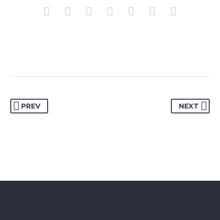
PREV
NEXT
JENIFFER BURNS
Creative Heads Inc.
TheGem comes with an extended powerful theme options
panel, which allows you to customize just anything in an
appearance of your website – with few clicks.