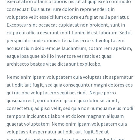
exercitation ullamco laboris nisi ut aliquip ex ea commodo
consequat. Duis aute irure dolor in reprehenderit in
voluptate velit esse cillum dolore eu fugiat nulla pariatur.
Excepteur sint occaecat cupidatat non proident, sunt in
culpa qui officia deserunt mollit anim id est laborum. Sed ut
perspiciatis unde omnis iste natus error sit voluptatem
accusantium doloremque laudantium, totam rem aperiam,
eaque ipsa quae ab illo inventore veritatis et quasi
architecto beatae vitae dicta sunt explicabo.
Nemo enim ipsam voluptatem quia voluptas sit aspernatur
aut odit aut fugit, sed quia consequuntur magni dolores eos
qui ratione voluptatem sequi nesciunt. Neque porro
quisquam est, qui dolorem ipsum quia dolor sit amet,
consectetur, adipisci velit, sed quia non numquam eius modi
tempora incidunt ut labore et dolore magnam aliquam
quaerat voluptatem. Nemo enim ipsam voluptatem quia
voluptas sit aspernatur aut odit aut fugit. Sed ut
perspiciatis unde omnis iste natus error sit voluptatem