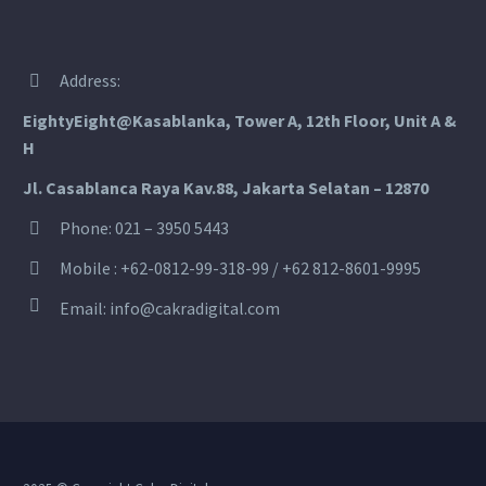
Address:


EightyEight@Kasablanka
, Tower A, 12th Floor, Unit A &
H
Jl. Casablanca Raya Kav.88, Jakarta Selatan – 12870
Phone: 021 – 3950 5443


Mobile :
+62-0812-99-318-99 / +62 812-8601-9995




Email:
info@cakradigital.com