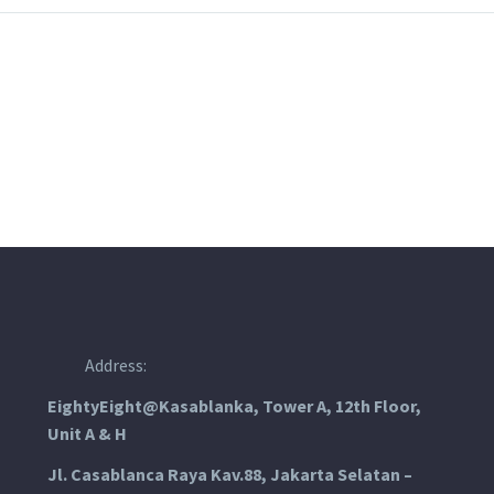
Address:
EightyEight@Kasablanka
, Tower A, 12th Floor,
Unit A & H
Jl. Casablanca Raya Kav.88, Jakarta Selatan –