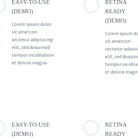
EASY-TO-USE
RETINA
(DEMO)
READY
(DEMO)
Lorem ipsum dolor
sit ametcon
Lorem ipsum d
sectetur adipisicing
sit ametcon
elit, sed doiusmod
sectetur adipis
tempor incidilabore
elit, sed doius
et dolore magna
tempor incidil
et dolore magn
EASY-TO-USE
RETINA
(DEMO)
READY