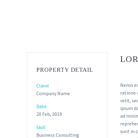
LOR
PROPERTY DETAIL
Nemo eni
Client
ratione 
Company Name
velit, s
Date
ipsum do
20 Feb, 2019
ad minim
reprehen
Skill
sunt in 
Business Consulting