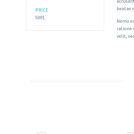
accusant
beatae v
PRICE
500$
Nemo eni
ratione 
velit, s