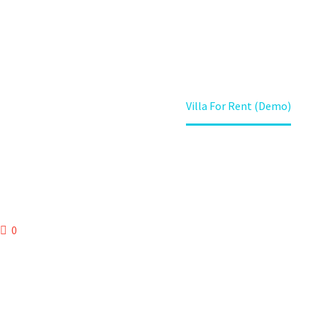
Home
Portfolio Item
Villa For Rent (Demo)
0