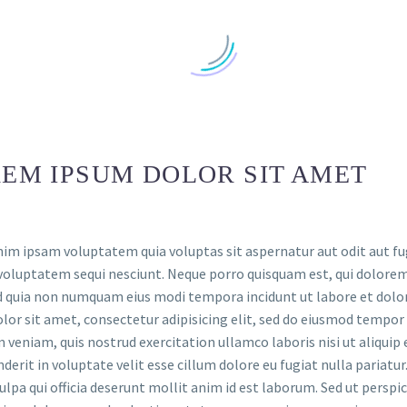
EM IPSUM DOLOR SIT AMET
m ipsam voluptatem quia voluptas sit aspernatur aut odit aut fug
voluptatem sequi nesciunt. Neque porro quisquam est, qui dolorem 
ed quia non numquam eius modi tempora incidunt ut labore et do
lor sit amet, consectetur adipisicing elit, sed do eiusmod tempor
 veniam, quis nostrud exercitation ullamco laboris nisi ut aliquip
derit in voluptate velit esse cillum dolore eu fugiat nulla pariatu
culpa qui officia deserunt mollit anim id est laborum. Sed ut persp