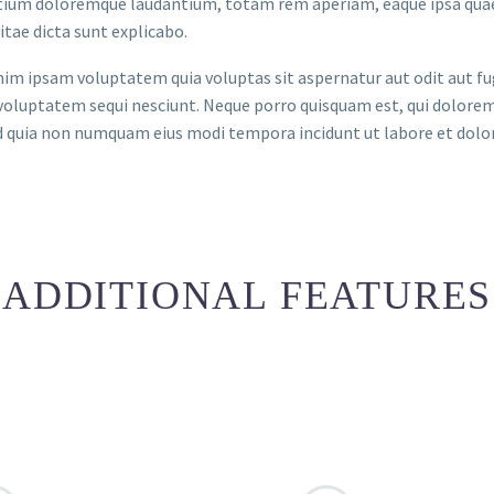
ium doloremque laudantium, totam rem aperiam, eaque ipsa quae ab
itae dicta sunt explicabo.
m ipsam voluptatem quia voluptas sit aspernatur aut odit aut fug
voluptatem sequi nesciunt. Neque porro quisquam est, qui dolorem 
ed quia non numquam eius modi tempora incidunt ut labore et do
ADDITIONAL FEATURES