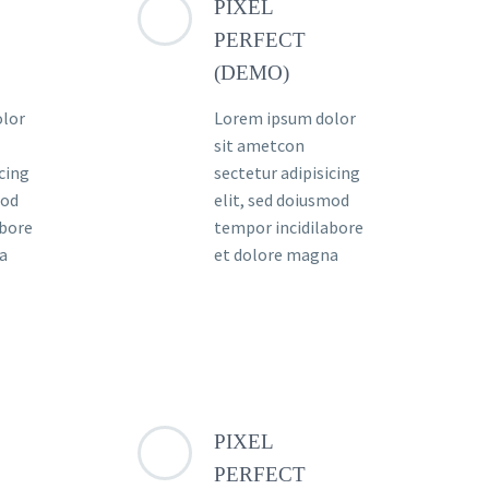
PIXEL
PERFECT
(DEMO)
olor
Lorem ipsum dolor
sit ametcon
icing
sectetur adipisicing
mod
elit, sed doiusmod
abore
tempor incidilabore
a
et dolore magna
PIXEL
PERFECT