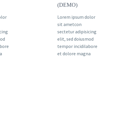
(DEMO)
olor
Lorem ipsum dolor
sit ametcon
icing
sectetur adipisicing
mod
elit, sed doiusmod
abore
tempor incidilabore
a
et dolore magna