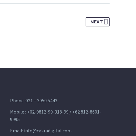
NEXT
Phone: 021 – 3950 5443
Mobile :
+62-0812-99-318-99 / +62 812-8601-
9995
Email:
info@cakradigital.com