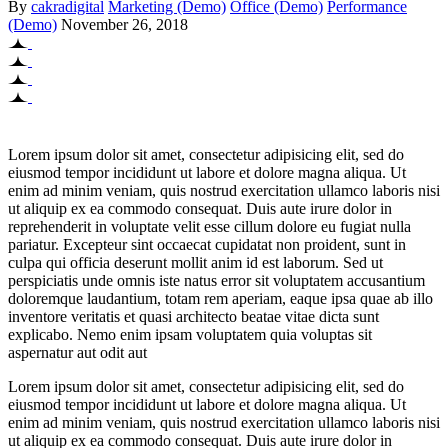
By
cakradigital
Marketing (Demo)
Office (Demo)
Performance
(Demo)
November 26, 2018
Lorem ipsum dolor sit amet, consectetur adipisicing elit, sed do
eiusmod tempor incididunt ut labore et dolore magna aliqua. Ut
enim ad minim veniam, quis nostrud exercitation ullamco laboris nisi
ut aliquip ex ea commodo consequat. Duis aute irure dolor in
reprehenderit in voluptate velit esse cillum dolore eu fugiat nulla
pariatur. Excepteur sint occaecat cupidatat non proident, sunt in
culpa qui officia deserunt mollit anim id est laborum. Sed ut
perspiciatis unde omnis iste natus error sit voluptatem accusantium
doloremque laudantium, totam rem aperiam, eaque ipsa quae ab illo
inventore veritatis et quasi architecto beatae vitae dicta sunt
explicabo. Nemo enim ipsam voluptatem quia voluptas sit
aspernatur aut odit aut
Lorem ipsum dolor sit amet, consectetur adipisicing elit, sed do
eiusmod tempor incididunt ut labore et dolore magna aliqua. Ut
enim ad minim veniam, quis nostrud exercitation ullamco laboris nisi
ut aliquip ex ea commodo consequat. Duis aute irure dolor in