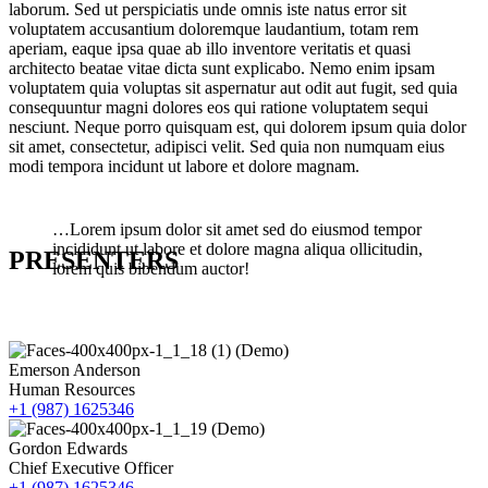
laborum. Sed ut perspiciatis unde omnis iste natus error sit
voluptatem accusantium doloremque laudantium, totam rem
aperiam, eaque ipsa quae ab illo inventore veritatis et quasi
architecto beatae vitae dicta sunt explicabo. Nemo enim ipsam
voluptatem quia voluptas sit aspernatur aut odit aut fugit, sed quia
consequuntur magni dolores eos qui ratione voluptatem sequi
nesciunt. Neque porro quisquam est, qui dolorem ipsum quia dolor
sit amet, consectetur, adipisci velit. Sed quia non numquam eius
modi tempora incidunt ut labore et dolore magnam.
…Lorem ipsum dolor sit amet sed do eiusmod tempor
incididunt ut labore et dolore magna aliqua ollicitudin,
PRESENTERS
lorem quis bibendum auctor!
Emerson Anderson
Human Resources
+1 (987) 1625346
Gordon Edwards
Chief Executive Officer
+1 (987) 1625346