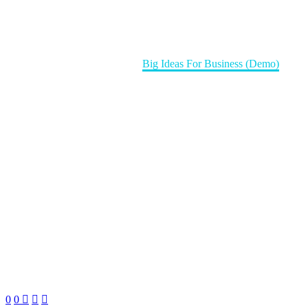
Big Ideas For Business (Demo)
Home
Marketing (Demo)
Big Ideas For Business (Demo)
0
0


