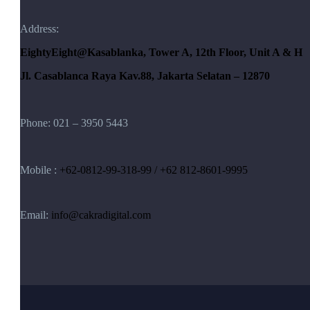
Address:
EightyEight@Kasablanka
, Tower A, 12th Floor, Unit A & H
Jl. Casablanca Raya Kav.88, Jakarta Selatan – 12870
Phone: 021 – 3950 5443
Mobile :
+62-0812-99-318-99 / +62 812-8601-9995
Email:
info@cakradigital.com