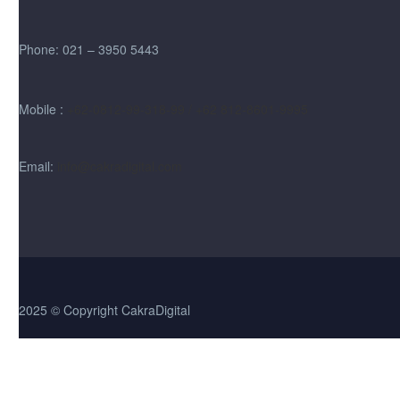
Phone: 021 – 3950 5443
Mobile :
+62-0812-99-318-99 / +62 812-8601-9995
Email:
info@cakradigital.com
2025 © Copyright CakraDigital