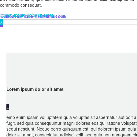
commodo consequat.
Lorem ipsum dolor sit amet
Quisque ultricies mi ante faucibus
Ut arcu dui, blandit nec libero quis
3
2
1
Lorem ipsum dolor sit amet
L
emo enim ipsam vol uptatem quia voluptas sit aspernatur aut odit a
fugit, sed quia consequuntur magni dolores eos qui ratione volupta
sequi nesciunt. Neque porro quisquam est, qui dolorem ipsum quia
dolor sit amet, consectetur, adipisci velit, sed quia non numquam ei