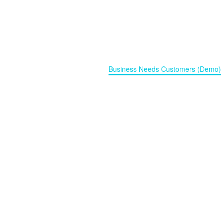
Business Needs Customers
(Demo)
Home
Business Solutions (Demo)
Business Needs Customers (Demo)