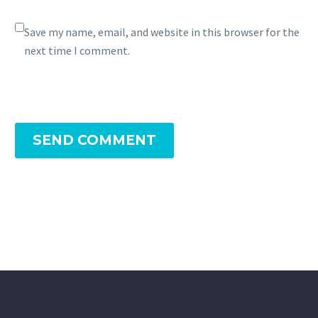
sed odio sit amet nibh vulputate
Save my name, email, and website in this browser for the
cursus a sit amet mauris.
next time I comment.
SEND COMMENT