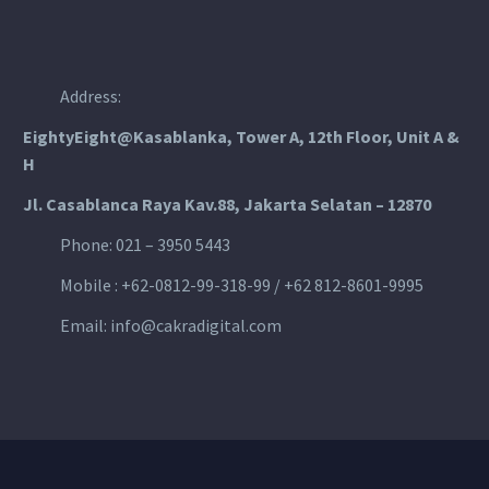
Address:
EightyEight@Kasablanka
, Tower A, 12th Floor, Unit A &
H
Jl. Casablanca Raya Kav.88, Jakarta Selatan – 12870
Phone: 021 – 3950 5443
Mobile :
+62-0812-99-318-99 / +62 812-8601-9995
Email:
info@cakradigital.com